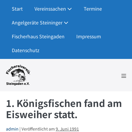
Zum
Start
Vereinssachen
Termine
Inhalt
springen
Angelgeräte Steininger
Fischerhaus Steingaden
Impressum
Datenschutz
Men
Scha
1. Königsfischen fand am
Eisweiher statt.
admin
|
Veröffentlicht am
9. Juni 1991