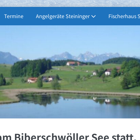
Termine
Angelgeräte Steininger
Fischerhaus 
am Biberschwöller See statt.