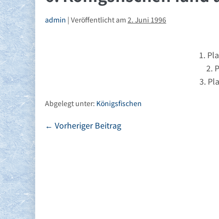
admin
|
Veröffentlicht am
2. Juni 1996
1. Pl
2. 
3. Pl
Abgelegt unter:
Königsfischen
Beitragsnavigation
← Vorheriger Beitrag