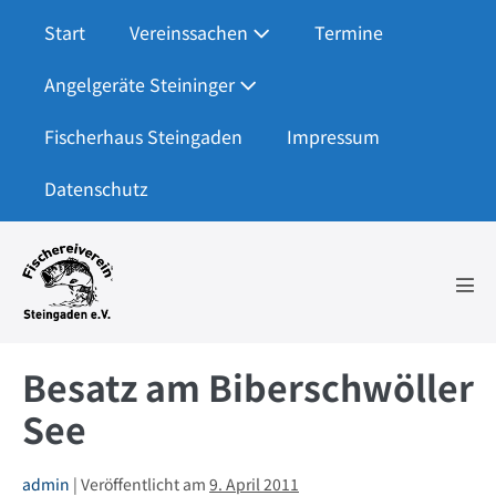
Zum
Start
Vereinssachen
Termine
Inhalt
springen
Angelgeräte Steininger
Fischerhaus Steingaden
Impressum
Datenschutz
Men
Scha
Besatz am Biberschwöller
See
admin
|
Veröffentlicht am
9. April 2011