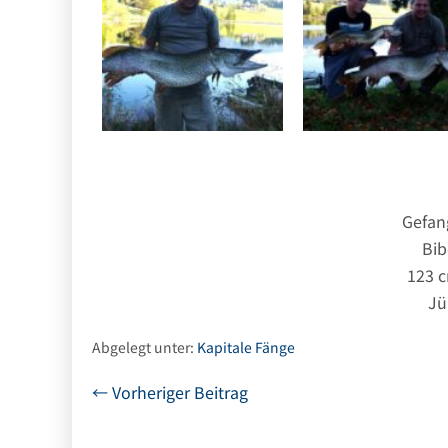
Gefan
Bib
123 
Jü
Abgelegt unter:
Kapitale Fänge
Beitragsnavigation
← Vorheriger Beitrag