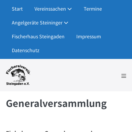
Zum
Start
Vereinssachen
Termine
Inhalt
springen
Angelgeräte Steininger
Fischerhaus Steingaden
Impressum
Datenschutz
Men
Scha
Generalversammlung