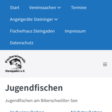
Zum
Start
Vereinssachen
Termine
Inhalt
springen
Angelgeräte Steininger
Fischerhaus Steingaden
Impressum
Datenschutz
Men
Scha
Jugendfischen
Jugendfischen am Biberschwöller-See
Beitragsnavigation
← Vorheriger Beitrag
Nächster Beitrag →