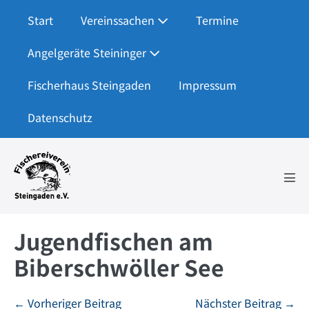
Zum
Start
Vereinssachen
Termine
Inhalt
springen
Angelgeräte Steininger
Fischerhaus Steingaden
Impressum
Datenschutz
Men
Scha
Jugendfischen am
Biberschwöller See
Beitragsnavigation
← Vorheriger Beitrag
Nächster Beitrag →