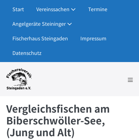
Zum
Start
Vereinssachen
Termine
Inhalt
springen
Angelgeräte Steininger
Fischerhaus Steingaden
Impressum
Datenschutz
Men
Scha
Vergleichsfischen am
Biberschwöller-See,
(Jung und Alt)