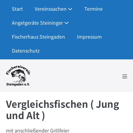
Zum
Start
Vereinssachen
Termine
Inhalt
springen
Angelgeräte Steininger
Fischerhaus Steingaden
Impressum
Datenschutz
Men
Scha
Vergleichsfischen ( Jung
und Alt )
mit anschließender Grillfeier