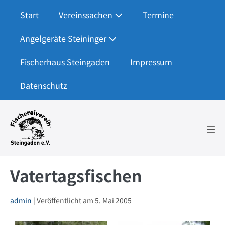
Zum
Start
Vereinssachen
Termine
Inhalt
springen
Angelgeräte Steininger
Fischerhaus Steingaden
Impressum
Datenschutz
Men
Scha
Vatertagsfischen
admin
|
Veröffentlicht am
5. Mai 2005