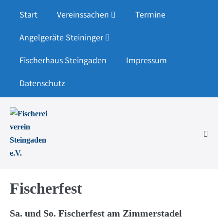
Zum
Start
Vereinssachen
Termine
Inhalt
springen
Angelgeräte Steininger
Fischerhaus Steingaden
Impressum
Datenschutz
Men
Scha
Fischerfest
Sa. und So. Fischerfest am Zimmerstadel