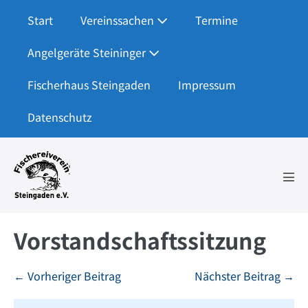
Zum
Start
Vereinssachen
Termine
Inhalt
springen
Angelgeräte Steininger
Fischerhaus Steingaden
Impressum
Datenschutz
Men
Scha
Vorstandschaftssitzung
Beitragsnavigation
← Vorheriger Beitrag
Nächster Beitrag →