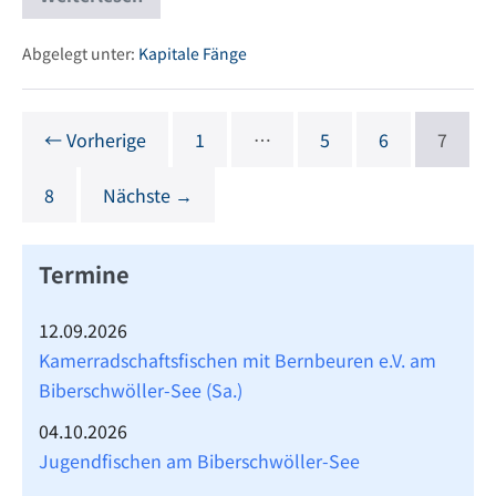
Kapitaler
Fang
am
Biberschwöller
Abgelegt unter:
Kapitale Fänge
See
← Vorherige
1
…
5
6
7
8
Nächste →
Termine
12.09.2026
Kamerradschaftsfischen mit Bernbeuren e.V. am
Biberschwöller-See (Sa.)
04.10.2026
Jugendfischen am Biberschwöller-See