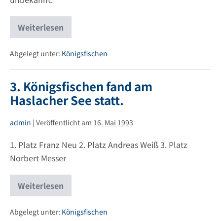
Weiterlesen
4.
Königsfischen
fand
am
Abgelegt unter:
Königsfischen
Haslacher
See
statt.
3. Königsfischen fand am
Haslacher See statt.
admin
|
Veröffentlicht am
16. Mai 1993
1. Platz Franz Neu 2. Platz Andreas Weiß 3. Platz
Norbert Messer
Weiterlesen
3.
Königsfischen
fand
am
Abgelegt unter:
Königsfischen
Haslacher