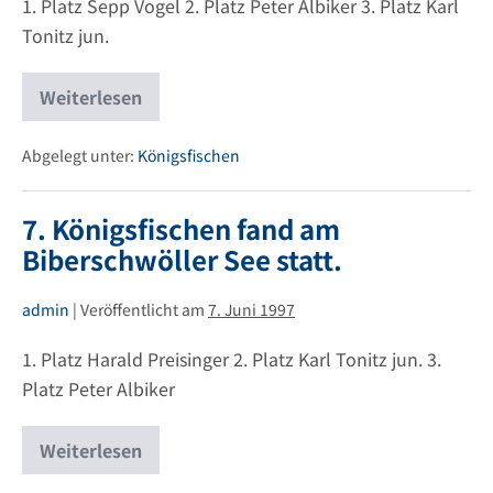
1. Platz Sepp Vogel 2. Platz Peter Albiker 3. Platz Karl
Tonitz jun.
Weiterlesen
8.
Königsfischen
fand
am
Abgelegt unter:
Königsfischen
Biberschwöller
See
statt.
7. Königsfischen fand am
Biberschwöller See statt.
admin
|
Veröffentlicht am
7. Juni 1997
1. Platz Harald Preisinger 2. Platz Karl Tonitz jun. 3.
Platz Peter Albiker
Weiterlesen
7.
Königsfischen
fand