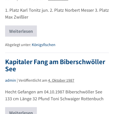
1. Platz Karl Tonitz jun. 2. Platz Norbert Messer 3. Platz
Max Zwißler
Weiterlesen
1.
Königsfischen
fand
am
Abgelegt unter:
Königsfischen
Eisweiher
statt.
Kapitaler Fang am Biberschwöller
See
admin
|
Veröffentlicht am
4. Oktober 1987
Hecht Gefangen am 04.10.1987 Biberschwöller See
133 cm Länge 32 Pfund Toni Schwaiger Rottenbuch
Weiterlesen