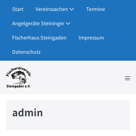
Zum
Start
Vereinssachen
Termine
Inhalt
springen
Angelgeräte Steininger
Fischerhaus Steingaden
Impressum
Datenschutz
Men
Scha
admin