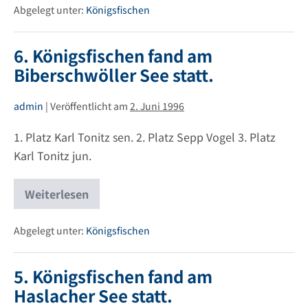
am
Abgelegt unter:
Königsfischen
Biberschwöller
See
statt.
6. Königsfischen fand am
Biberschwöller See statt.
admin
|
Veröffentlicht am
2. Juni 1996
1. Platz Karl Tonitz sen. 2. Platz Sepp Vogel 3. Platz
Karl Tonitz jun.
Weiterlesen
6.
Königsfischen
fand
am
Abgelegt unter:
Königsfischen
Biberschwöller
See
statt.
5. Königsfischen fand am
Haslacher See statt.