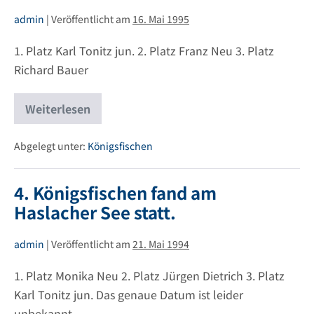
admin
|
Veröffentlicht am
16. Mai 1995
1. Platz Karl Tonitz jun. 2. Platz Franz Neu 3. Platz
Richard Bauer
Weiterlesen
5.
Königsfischen
fand
am
Abgelegt unter:
Königsfischen
Haslacher
See
statt.
4. Königsfischen fand am
Haslacher See statt.
admin
|
Veröffentlicht am
21. Mai 1994
1. Platz Monika Neu 2. Platz Jürgen Dietrich 3. Platz
Karl Tonitz jun. Das genaue Datum ist leider
unbekannt.