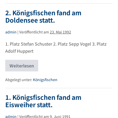
See
statt.
2. Königsfischen fand am
Doldensee statt.
admin
|
Veröffentlicht am
23. Mai 1992
1. Platz Stefan Schuster 2. Platz Sepp Vogel 3. Platz
Adolf Huppert
Weiterlesen
2.
Königsfischen
fand
am
Abgelegt unter:
Königsfischen
Doldensee
statt.
1. Königsfischen fand am
Eisweiher statt.
admin
|
Veröffentlicht am
9. Juni 1991